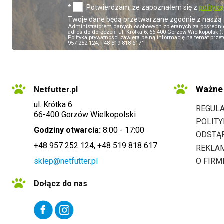
*
Potwierdzam, że zapoznałem się z
polityk
Twoje dane będą przetwarzane zgodnie z naszą
Administratorem danych osobowych zbieranych za pośredn
adres do doręczeń: ul. Krótka 6, 66-400 Gorzów Wielkopolsk
Polityka prywatności zawiera pełną informację na temat przet
957 252 124, +48 519 818 617"
Ważne 
Netfutter.pl
ul. Krótka 6
REGUL
66-400 Gorzów Wielkopolski
POLIT
Godziny otwarcia:
8:00 - 17:00
ODSTĄ
+48 957 252 124, +48 519 818 617
REKLA
sklep@netfutter.pl
O FIRM
Dołącz do nas