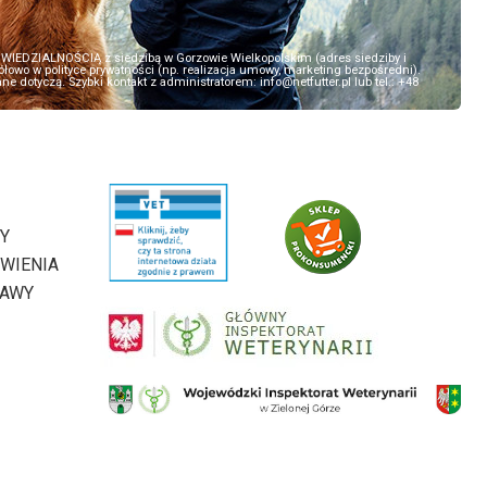
EDZIALNOŚCIĄ z siedzibą w Gorzowie Wielkopolskim (adres siedziby i
owo w polityce prywatności (np. realizacja umowy, marketing bezpośredni).
 dotyczą. Szybki kontakt z administratorem: info@netfutter.pl lub tel.: +48
Y
WIENIA
TAWY