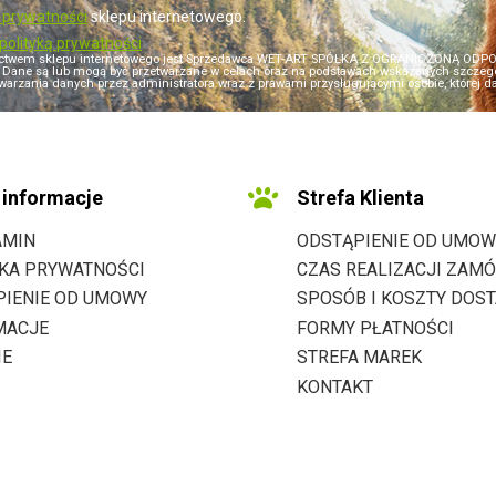
ą prywatności
sklepu internetowego.
polityką prywatności
ictwem sklepu internetowego jest Sprzedawca WET-ART SPÓŁKA Z OGRANICZONĄ ODPOWI
i). Dane są lub mogą być przetwarzane w celach oraz na podstawach wskazanych szczegół
warzania danych przez administratora wraz z prawami przysługującymi osobie, której dane
informacje
Strefa Klienta
AMIN
ODSTĄPIENIE OD UMOW
YKA PRYWATNOŚCI
CZAS REALIZACJI ZAMÓ
PIENIE OD UMOWY
SPOSÓB I KOSZTY DOS
MACJE
FORMY PŁATNOŚCI
IE
STREFA MAREK
KONTAKT