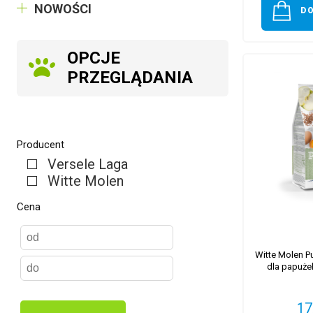
NOWOŚCI
D
OPCJE
PRZEGLĄDANIA
Producent
Versele Laga
Witte Molen
Cena
Witte Molen P
dla papużek
17