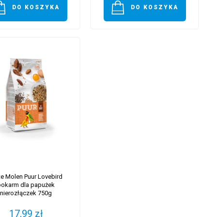
DO KOSZYKA
DO KOSZYKA
te Molen Puur Lovebird
pokarm dla papużek
nierozłączek 750g
17,99 zł