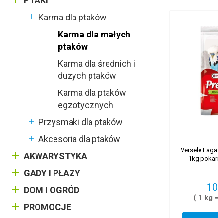
PTAKI
Karma dla ptaków
Karma dla małych
ptaków
Karma dla średnich i
dużych ptaków
Karma dla ptaków
egzotycznych
Przysmaki dla ptaków
Akcesoria dla ptaków
Versele Laga
AKWARYSTYKA
1kg pokar
GADY I PŁAZY
10
DOM I OGRÓD
( 1 kg 
PROMOCJE