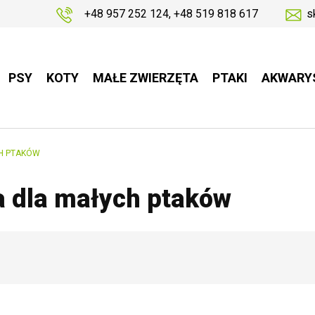
+48 957 252 124
,
+48 519 818 617
s
PSY
KOTY
MAŁE ZWIERZĘTA
PTAKI
AKWARY
H PTAKÓW
 dla małych ptaków