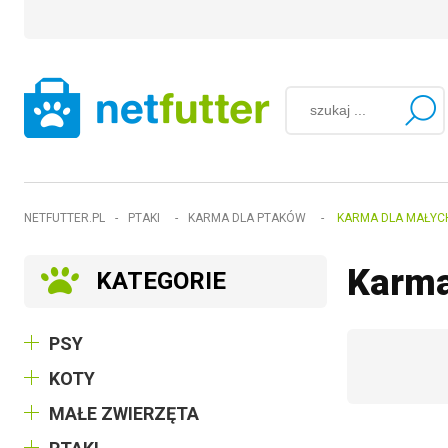
NETFUTTER.PL
-
PTAKI
-
KARMA DLA PTAKÓW
-
KARMA DLA MAŁYC
Karma
KATEGORIE
PSY
KOTY
MAŁE ZWIERZĘTA