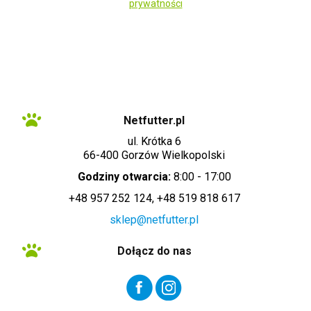
prywatności
Administratorem danych osobowych zbieranych za pośrednictwem sklepu
internetowego jest Sprzedawca WET-ART SPÓŁKA Z OGRANICZONĄ
ODPOWIEDZIALNOŚCIĄ z siedzibą w Gorzowie Wielkopolskim (adres
siedziby i adres do doręczeń: ul. Krótka 6, 66-400 Gorzów Wielkopolski).
Dane są lub mogą być przetwarzane w celach oraz na podstawach
wskazanych szczegółowo w polityce prywatności (np. realizacja umowy,
marketing bezpośredni). Polityka prywatności zawiera pełną informację na
temat przetwarzania danych przez administratora wraz z prawami
przysługującymi osobie, której dane dotyczą. Szybki kontakt z
administratorem: info@netfutter.pl lub tel.: +48 957 252 124, +48 519 818
617"
Netfutter.pl
ul. Krótka 6
66-400 Gorzów Wielkopolski
Godziny otwarcia:
8:00 - 17:00
+48 957 252 124, +48 519 818 617
sklep@netfutter.pl
Dołącz do nas