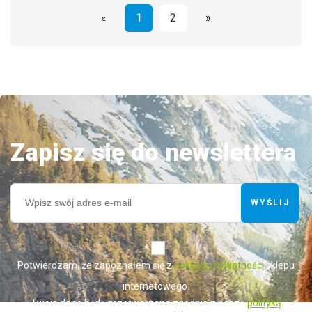
«
1
2
»
Zapisz się do newslettera
WYŚLIJ
*
Potwierdzam, że zapoznałem się z
polityką prywatności
sklepu
internetowego.
Twoje dane będą przetwarzane zgodnie z naszą
polityką