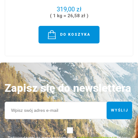
319,00 zł
( 1 kg = 26,58 zł )
DO KOSZYKA
Zapisz się do newslettera
WYŚLIJ
*
Potwierdzam, że zapoznałem się z
polityką prywatności
sklepu