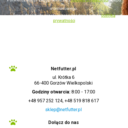
internetowego.
Twoje dane będą przetwarzane zgodnie z naszą
polityką
prywatności
Administratorem danych osobowych zbieranych za pośrednictwem sklepu
internetowego jest Sprzedawca WET-ART SPÓŁKA Z OGRANICZONĄ
ODPOWIEDZIALNOŚCIĄ z siedzibą w Gorzowie Wielkopolskim (adres
siedziby i adres do doręczeń: ul. Krótka 6, 66-400 Gorzów Wielkopolski).
Dane są lub mogą być przetwarzane w celach oraz na podstawach
wskazanych szczegółowo w polityce prywatności (np. realizacja umowy,
marketing bezpośredni). Polityka prywatności zawiera pełną informację na
temat przetwarzania danych przez administratora wraz z prawami
przysługującymi osobie, której dane dotyczą. Szybki kontakt z
administratorem: info@netfutter.pl lub tel.: +48 957 252 124, +48 519 818
617"
Netfutter.pl
ul. Krótka 6
66-400 Gorzów Wielkopolski
Godziny otwarcia:
8:00 - 17:00
+48 957 252 124, +48 519 818 617
sklep@netfutter.pl
Dołącz do nas