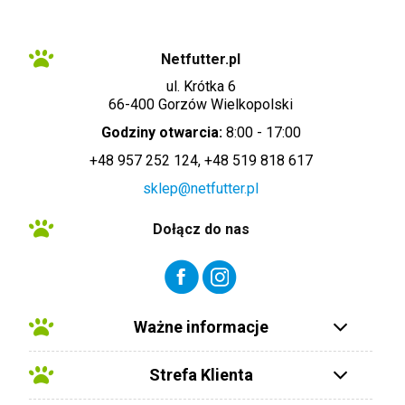
administratorem: info@netfutter.pl lub tel.: +48 957 252 124, +48 519 818
617"
Netfutter.pl
ul. Krótka 6
66-400 Gorzów Wielkopolski
Godziny otwarcia:
8:00 - 17:00
+48 957 252 124, +48 519 818 617
sklep@netfutter.pl
Dołącz do nas
Ważne informacje
Strefa Klienta