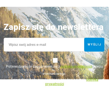
Zapisz się do newslettera
WYŚLIJ
*
Potwierdzam, że zapoznałem się z
polityką prywatności
sklepu
internetowego.
Twoje dane będą przetwarzane zgodnie z naszą
polityką
prywatności
Administratorem danych osobowych zbieranych za pośrednictwem sklepu
internetowego jest Sprzedawca WET-ART SPÓŁKA Z OGRANICZONĄ
ODPOWIEDZIALNOŚCIĄ z siedzibą w Gorzowie Wielkopolskim (adres
siedziby i adres do doręczeń: ul. Krótka 6, 66-400 Gorzów Wielkopolski).
Dane są lub mogą być przetwarzane w celach oraz na podstawach
wskazanych szczegółowo w polityce prywatności (np. realizacja umowy,
marketing bezpośredni). Polityka prywatności zawiera pełną informację na
temat przetwarzania danych przez administratora wraz z prawami
przysługującymi osobie, której dane dotyczą. Szybki kontakt z