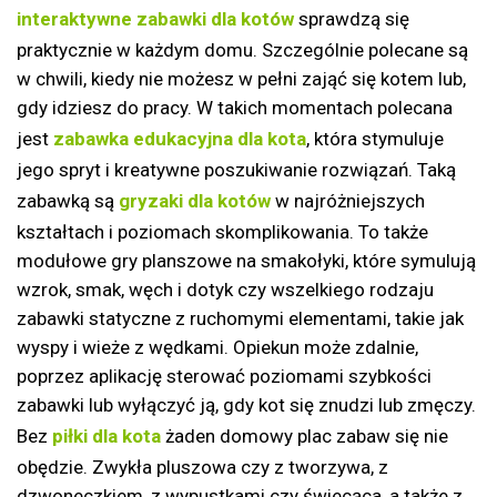
interaktywne zabawki dla kotów
sprawdzą się
praktycznie w każdym domu. Szczególnie polecane są
w chwili, kiedy nie możesz w pełni zająć się kotem lub,
gdy idziesz do pracy. W takich momentach polecana
jest
zabawka edukacyjna dla kota
, która stymuluje
jego spryt i kreatywne poszukiwanie rozwiązań. Taką
zabawką są
gryzaki dla kotów
w najróżniejszych
kształtach i poziomach skomplikowania. To także
modułowe gry planszowe na smakołyki, które symulują
wzrok, smak, węch i dotyk czy wszelkiego rodzaju
zabawki statyczne z ruchomymi elementami, takie jak
wyspy i wieże z wędkami. Opiekun może zdalnie,
poprzez aplikację sterować poziomami szybkości
zabawki lub wyłączyć ją, gdy kot się znudzi lub zmęczy.
Bez
piłki dla kota
żaden domowy plac zabaw się nie
obędzie. Zwykła pluszowa czy z tworzywa, z
dzwoneczkiem, z wypustkami czy świecąca, a także z