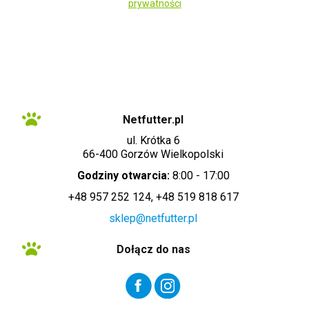
prywatności
Administratorem danych osobowych zbieranych za pośrednictwem sklepu
internetowego jest Sprzedawca WET-ART SPÓŁKA Z OGRANICZONĄ
ODPOWIEDZIALNOŚCIĄ z siedzibą w Gorzowie Wielkopolskim (adres
siedziby i adres do doręczeń: ul. Krótka 6, 66-400 Gorzów Wielkopolski).
Dane są lub mogą być przetwarzane w celach oraz na podstawach
wskazanych szczegółowo w polityce prywatności (np. realizacja umowy,
marketing bezpośredni). Polityka prywatności zawiera pełną informację na
temat przetwarzania danych przez administratora wraz z prawami
przysługującymi osobie, której dane dotyczą. Szybki kontakt z
administratorem: info@netfutter.pl lub tel.: +48 957 252 124, +48 519 818
617"
Netfutter.pl
ul. Krótka 6
66-400 Gorzów Wielkopolski
Godziny otwarcia:
8:00 - 17:00
+48 957 252 124, +48 519 818 617
sklep@netfutter.pl
Dołącz do nas