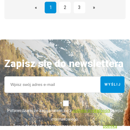
«
1
2
3
»
Zapisz się do newslettera
WYŚLIJ
*
Potwierdzam, że zapoznałem się z
polityką prywatności
sklepu
internetowego.
Twoje dane będą przetwarzane zgodnie z naszą
polityką