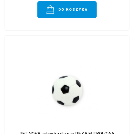
DO KOSZYKA
PET NOVA zabawka dla psa PIŁKA FUTBOLOWA