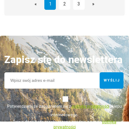
«
1
2
3
»
Zapisz się do newslettera
WYŚLIJ
*
Potwierdzam, że zapoznałem się z
polityką prywatności
sklepu
internetowego.
Twoje dane będą przetwarzane zgodnie z naszą
polityką
prywatności