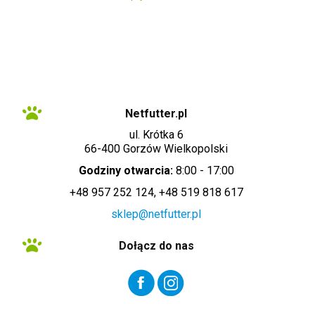
Administratorem danych osobowych zbieranych za pośrednictwem sklepu
internetowego jest Sprzedawca WET-ART SPÓŁKA Z OGRANICZONĄ
ODPOWIEDZIALNOŚCIĄ z siedzibą w Gorzowie Wielkopolskim (adres
siedziby i adres do doręczeń: ul. Krótka 6, 66-400 Gorzów Wielkopolski).
Dane są lub mogą być przetwarzane w celach oraz na podstawach
wskazanych szczegółowo w polityce prywatności (np. realizacja umowy,
marketing bezpośredni). Polityka prywatności zawiera pełną informację na
temat przetwarzania danych przez administratora wraz z prawami
przysługującymi osobie, której dane dotyczą. Szybki kontakt z
administratorem: info@netfutter.pl lub tel.: +48 957 252 124, +48 519 818
617"
Netfutter.pl
ul. Krótka 6
66-400 Gorzów Wielkopolski
Godziny otwarcia:
8:00 - 17:00
+48 957 252 124, +48 519 818 617
sklep@netfutter.pl
Dołącz do nas