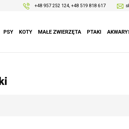
+48 957 252 124
,
+48 519 818 617
s
PSY
KOTY
MAŁE ZWIERZĘTA
PTAKI
AKWARY
ki