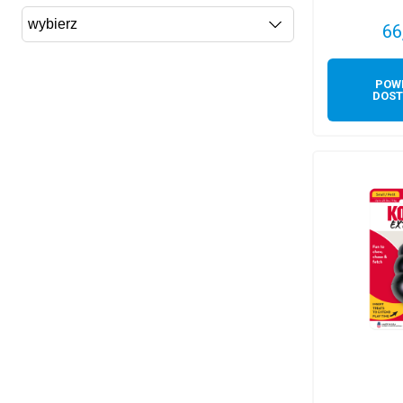
66
POW
DOST