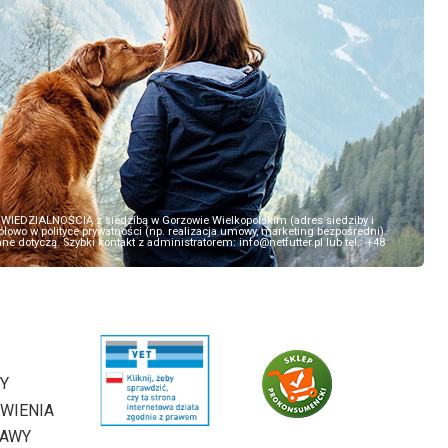
EDZIALNOŚCIĄ z siedzibą w Gorzowie Wielkopolskim (adres siedziby i
owo w polityce prywatności (np. realizacja umowy, marketing bezpośredni).
 dotyczą. Szybki kontakt z administratorem: info@netfutter.pl lub tel.: +48
Y
WIENIA
TAWY