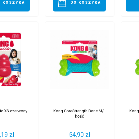
O KOSZYKA
DO KOSZYKA
ic XS czerwony
Kong CoreStrength Bone M/L
Kong
kość
,19 zł
54,90 zł