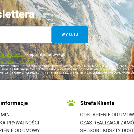
lettera
WYŚLIJ
ą prywatności
sklepu internetowego.
polityką prywatności
ictwem sklepu internetowego jest Sprzedawca WET-ART SPÓŁKA Z OGRANICZONĄ ODPOWI
i). Dane są lub mogą być przetwarzane w celach oraz na podstawach wskazanych szczegół
warzania danych przez administratora wraz z prawami przysługującymi osobie, której dane
informacje
Strefa Klienta
AMIN
ODSTĄPIENIE OD UMOW
YKA PRYWATNOŚCI
CZAS REALIZACJI ZAMÓ
PIENIE OD UMOWY
SPOSÓB I KOSZTY DOS