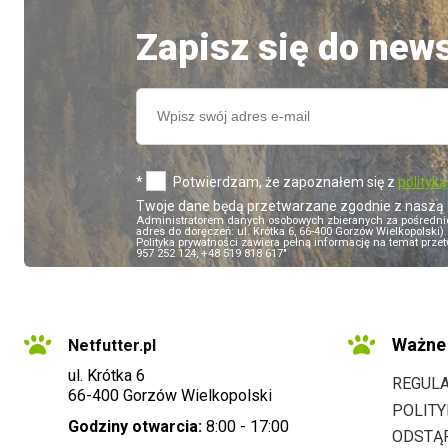
Zapisz się do news
*
Potwierdzam, że zapoznałem się z
polityk
Twoje dane będą przetwarzane zgodnie z naszą
Administratorem danych osobowych zbieranych za pośredn
adres do doręczeń: ul. Krótka 6, 66-400 Gorzów Wielkopolsk
Polityka prywatności zawiera pełną informację na temat przet
957 252 124, +48 519 818 617"
Ważne 
Netfutter.pl
ul. Krótka 6
REGUL
66-400 Gorzów Wielkopolski
POLIT
Godziny otwarcia:
8:00 - 17:00
ODSTĄ