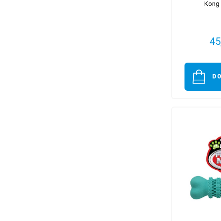
Kong 
45
D