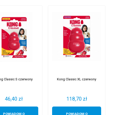
g Classic S czerwony
Kong Classic XL czerwony
46,40 zł
118,70 zł
POWIADOM O
POWIADOM O