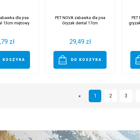
abawka dla psa
PET NOVA zabawka dla psa
PET 
al 13cm miętowy
Gryzak dental 17cm
gryza
,79 zł
29,49 zł
O KOSZYKA
DO KOSZYKA
«
1
2
3