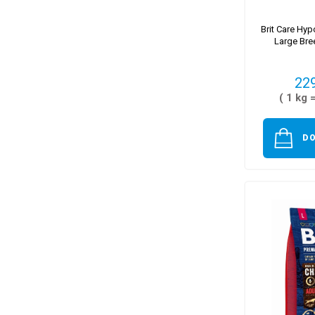
Brit Care Hyp
Large Br
229
( 1 kg 
D