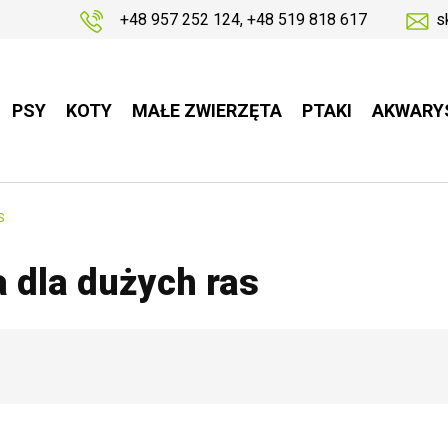
+48 957 252 124
,
+48 519 818 617
s
PSY
KOTY
MAŁE ZWIERZĘTA
PTAKI
AKWARY
S
 dla dużych ras