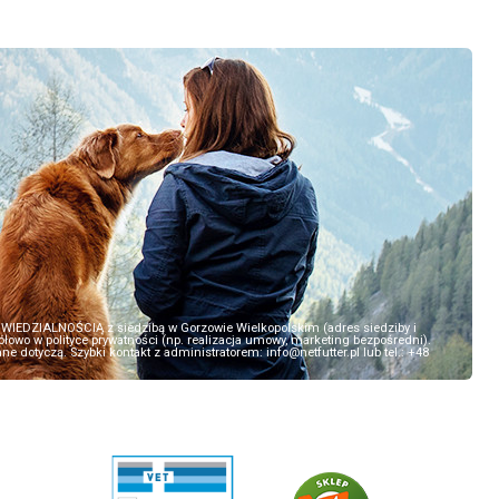
EDZIALNOŚCIĄ z siedzibą w Gorzowie Wielkopolskim (adres siedziby i
owo w polityce prywatności (np. realizacja umowy, marketing bezpośredni).
 dotyczą. Szybki kontakt z administratorem: info@netfutter.pl lub tel.: +48