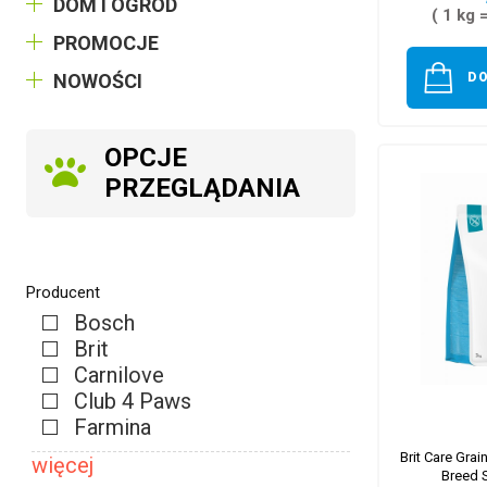
DOM I OGRÓD
( 1 kg 
PROMOCJE
NOWOŚCI
D
OPCJE
PRZEGLĄDANIA
Producent
Bosch
Brit
Carnilove
Club 4 Paws
Farmina
Brit Care Grai
więcej
Breed 