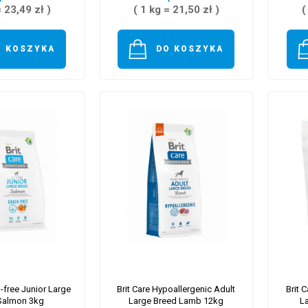
= 23,49 zł )
( 1 kg = 21,50 zł )
(
O KOSZYKA
DO KOSZYKA
n-free Junior Large
Brit Care Hypoallergenic Adult
Brit 
Salmon 3kg
Large Breed Lamb 12kg
L