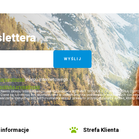
lettera
WYŚLIJ
ą prywatności
sklepu internetowego.
polityką prywatności
ictwem sklepu internetowego jest Sprzedawca WET-ART SPÓŁKA Z OGRANICZONĄ ODPOWI
i). Dane są lub mogą być przetwarzane w celach oraz na podstawach wskazanych szczegół
warzania danych przez administratora wraz z prawami przysługującymi osobie, której dane
informacje
Strefa Klienta