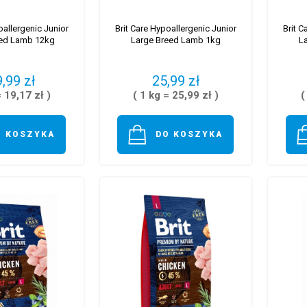
oallergenic Junior
Brit Care Hypoallergenic Junior
Brit C
eed Lamb 12kg
Large Breed Lamb 1kg
L
,99 zł
25,99 zł
= 19,17 zł )
( 1 kg = 25,99 zł )
(
O KOSZYKA
DO KOSZYKA