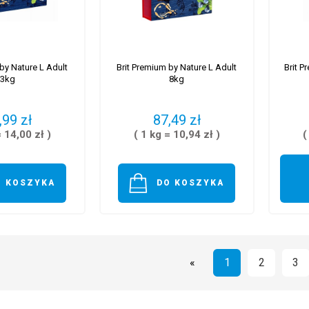
by Nature L Adult
Brit Premium by Nature L Adult
Brit P
3kg
8kg
,99 zł
87,49 zł
= 14,00 zł )
( 1 kg = 10,94 zł )
(
O KOSZYKA
DO KOSZYKA
«
1
2
3