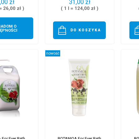
,00 zł
31,00 zł
 = 26,00 zł )
( 1 l = 124,00 zł )
IADOM O
ĘPNOŚCI
DO KOSZYKA
nowość
For Ever Bath
BOTANIQA For Ever Bath
BO