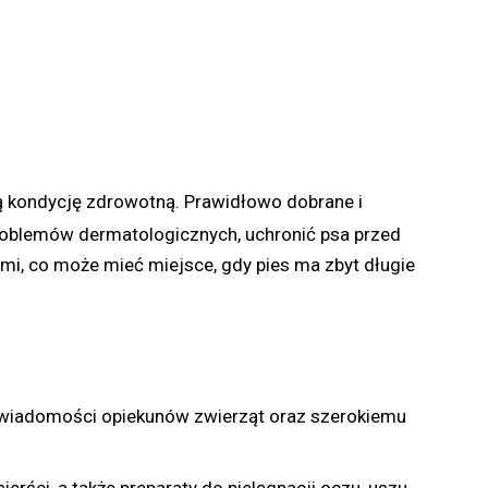
ną kondycję zdrowotną. Prawidłowo dobrane i
roblemów dermatologicznych, uchronić psa przed
mi, co może mieć miejsce, gdy pies ma zbyt długie
 świadomości opiekunów zwierząt oraz szerokiemu
ści, a także preparaty do pielęgnacji oczu, uszu,