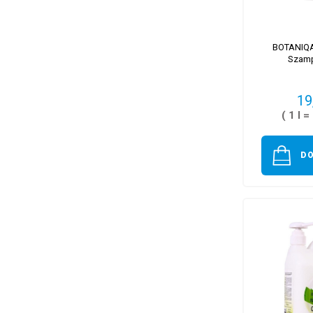
BOTANIQA
Szam
19
( 1 l =
D