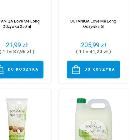
TANIQA Love Me Long
BOTANIQA Love Me Long
Odżywka 250ml
Odżywka 5l
21,99 zł
205,99 zł
( 1 l = 87,96 zł )
( 1 l = 41,20 zł )
DO KOSZYKA
DO KOSZYKA