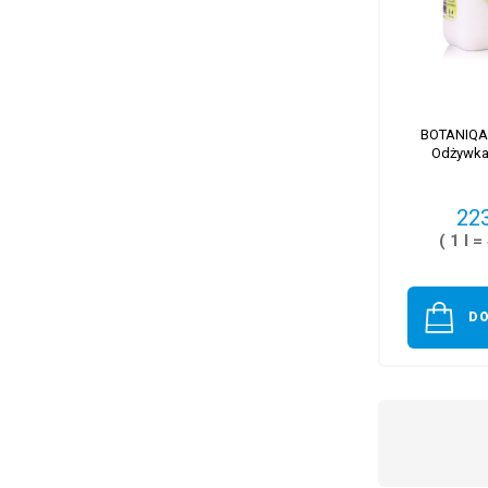
BOTANIQA
Odżywka
223
( 1 l =
D