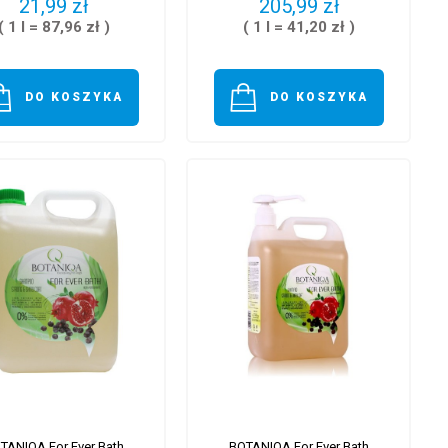
21,99 zł
205,99 zł
( 1 l = 87,96 zł )
( 1 l = 41,20 zł )
DO KOSZYKA
DO KOSZYKA
TANIQA For Ever Bath
BOTANIQA For Ever Bath