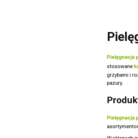
Pielę
Pielęgnacja 
stosowane
k
grzybami i r
pazury.
Produkt
Pielęgnacja 
asortymento
W sklepach zo