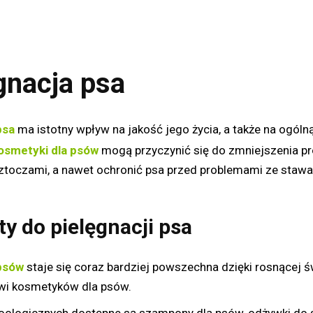
gnacja psa
psa
ma istotny wpływ na jakość jego życia, a także na ogól
osmetyki dla psów
mogą przyczynić się do zmniejszenia p
oztoczami, a nawet ochronić psa przed problemami ze stawa
y do pielęgnacji psa
psów
staje się coraz bardziej powszechna dzięki rosnącej
wi kosmetyków dla psów.
ologicznych dostępne są szampony dla psów, odżywki do sier