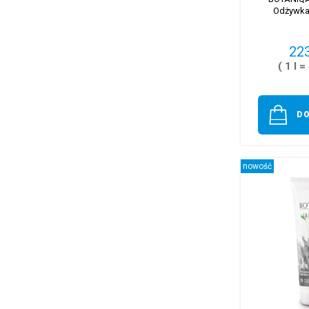
Odżywka
223
( 1 l =
D
nowość