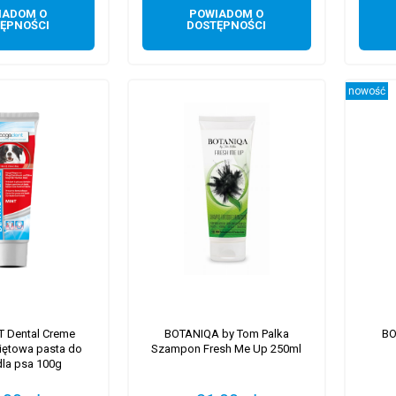
IADOM O
POWIADOM O
ĘPNOŚCI
DOSTĘPNOŚCI
nowość
 Dental Creme
BOTANIQA by Tom Palka
BO
iętowa pasta do
Szampon Fresh Me Up 250ml
la psa 100g