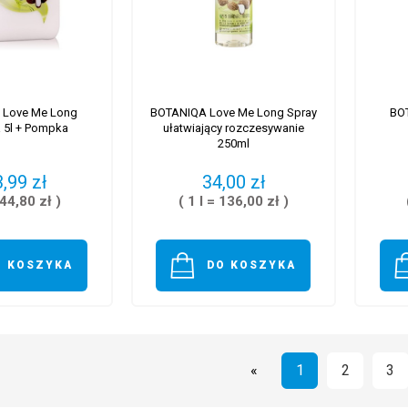
 Love Me Long
BOTANIQA Love Me Long Spray
BO
 5l + Pompka
ułatwiający rozczesywanie
250ml
,99 zł
34,00 zł
 44,80 zł )
( 1 l = 136,00 zł )
O KOSZYKA
DO KOSZYKA
«
1
2
3