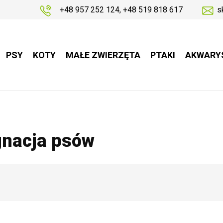
+48 957 252 124
,
+48 519 818 617
s
PSY
KOTY
MAŁE ZWIERZĘTA
PTAKI
AKWARY
gnacja psów