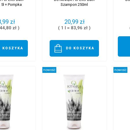
 5l + Pompka
Szampon 250ml
,99 zł
20,99 zł
 44,80 zł )
( 1 l = 83,96 zł )
O KOSZYKA
DO KOSZYKA
nowość
nowość