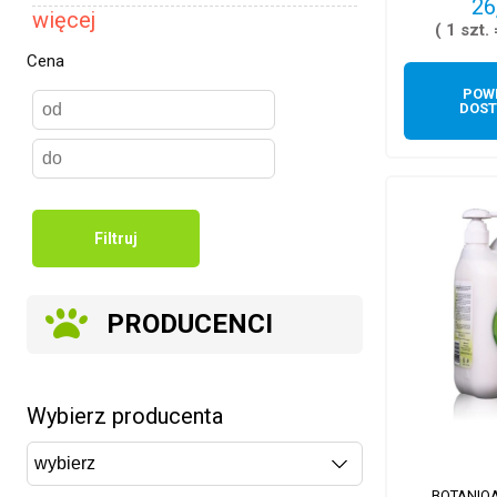
26
więcej
( 1 szt.
Cena
POW
DOST
Filtruj
PRODUCENCI
Wybierz producenta
BOTANIQA 