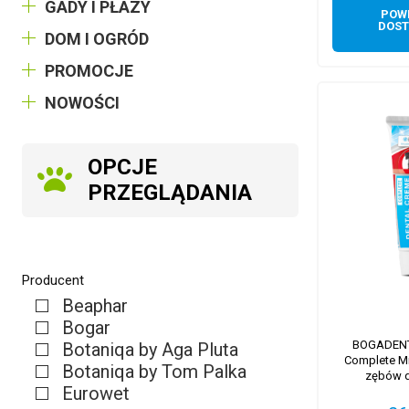
GADY I PŁAZY
POW
DOST
DOM I OGRÓD
PROMOCJE
NOWOŚCI
OPCJE
PRZEGLĄDANIA
Producent
Beaphar
Bogar
BOGADENT
Botaniqa by Aga Pluta
Complete M
Botaniqa by Tom Palka
zębów d
Eurowet