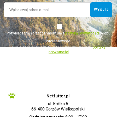
WYŚLIJ
*
Potwierdzam, że zapoznałem się z
polityką prywatności
sklepu
internetowego.
Twoje dane będą przetwarzane zgodnie z naszą
polityką
prywatności
Administratorem danych osobowych zbieranych za pośrednictwem sklepu
internetowego jest Sprzedawca WET-ART SPÓŁKA Z OGRANICZONĄ
ODPOWIEDZIALNOŚCIĄ z siedzibą w Gorzowie Wielkopolskim (adres
siedziby i adres do doręczeń: ul. Krótka 6, 66-400 Gorzów Wielkopolski).
Dane są lub mogą być przetwarzane w celach oraz na podstawach
wskazanych szczegółowo w polityce prywatności (np. realizacja umowy,
marketing bezpośredni). Polityka prywatności zawiera pełną informację na
temat przetwarzania danych przez administratora wraz z prawami
przysługującymi osobie, której dane dotyczą. Szybki kontakt z
administratorem: info@netfutter.pl lub tel.: +48 957 252 124, +48 519 818
617"
Netfutter.pl
ul. Krótka 6
66-400 Gorzów Wielkopolski