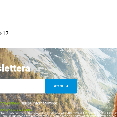
8-17
lettera
WYŚLIJ
ą prywatności
sklepu internetowego.
polityką prywatności
ictwem sklepu internetowego jest Sprzedawca WET-ART SPÓŁKA Z OGRANICZONĄ ODPOWI
i). Dane są lub mogą być przetwarzane w celach oraz na podstawach wskazanych szczegół