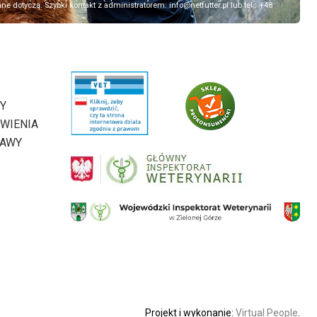
 dotyczą. Szybki kontakt z administratorem: info@netfutter.pl lub tel.: +48
Y
WIENIA
TAWY
Projekt i wykonanie:
Virtual People
.