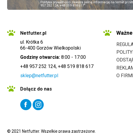
Polityka prywatności zawiera pełną informację na temat przet
957 252 124, +48 519 818 617"
Ważne 
Netfutter.pl
ul. Krótka 6
REGUL
66-400 Gorzów Wielkopolski
POLIT
Godziny otwarcia:
8:00 - 17:00
ODSTĄ
+48 957 252 124, +48 519 818 617
REKLA
sklep@netfutter.pl
O FIRM
Dołącz do nas
© 2021 Netfutter. Wszelkie prawa zastrzeżone.