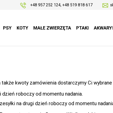
+48 957 252 124
,
+48 519 818 617
s
PSY
KOTY
MAŁE ZWIERZĘTA
PTAKI
AKWARY
a także kwoty zamówienia dostarczymy Ci wybrane
gi dzień roboczy od momentu nadania.
zesyłki na drugi dzień roboczy od momentu nadani