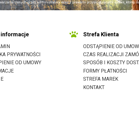
warzania danych przez administratora wraz z prawami przysługującymi osobie, której dane
informacje
Strefa Klienta
AMIN
ODSTĄPIENIE OD UMOW
YKA PRYWATNOŚCI
CZAS REALIZACJI ZAMÓ
PIENIE OD UMOWY
SPOSÓB I KOSZTY DOS
MACJE
FORMY PŁATNOŚCI
IE
STREFA MAREK
KONTAKT