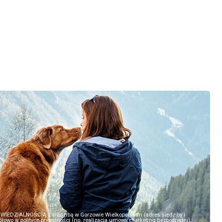
EDZIALNOŚCIĄ z siedzibą w Gorzowie Wielkopolskim (adres siedziby i
owo w polityce prywatności (np. realizacja umowy, marketing bezpośredni).