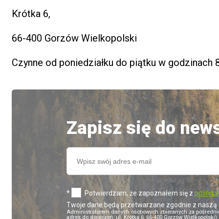
Krótka 6,
66-400 Gorzów Wielkopolski
Czynne od poniedziałku do piątku w godzinach 
Zapisz się do news
*
Potwierdzam, że zapoznałem się z
polityk
Twoje dane będą przetwarzane zgodnie z naszą
Administratorem danych osobowych zbieranych za pośredn
adres do doręczeń: ul. Krótka 6, 66-400 Gorzów Wielkopolsk