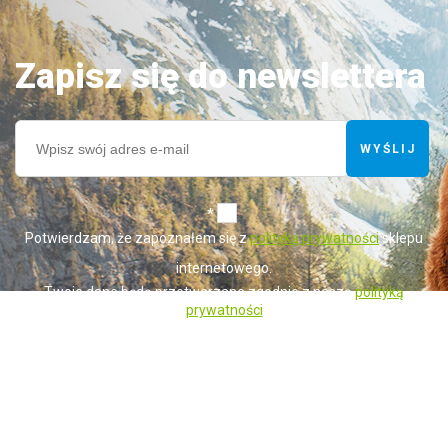
Zapisz się do newslettera
WYŚLIJ
*
Potwierdzam, że zapoznałem się z
polityką prywatności
sklepu
internetowego.
Twoje dane będą przetwarzane zgodnie z naszą
polityką
prywatności
Administratorem danych osobowych zbieranych za pośrednictwem sklepu
internetowego jest Sprzedawca WET-ART SPÓŁKA Z OGRANICZONĄ
ODPOWIEDZIALNOŚCIĄ z siedzibą w Gorzowie Wielkopolskim (adres
siedziby i adres do doręczeń: ul. Krótka 6, 66-400 Gorzów Wielkopolski).
Dane są lub mogą być przetwarzane w celach oraz na podstawach
wskazanych szczegółowo w polityce prywatności (np. realizacja umowy,
marketing bezpośredni). Polityka prywatności zawiera pełną informację na
temat przetwarzania danych przez administratora wraz z prawami
przysługującymi osobie, której dane dotyczą. Szybki kontakt z
administratorem: info@netfutter.pl lub tel.: +48 957 252 124, +48 519 818
617"