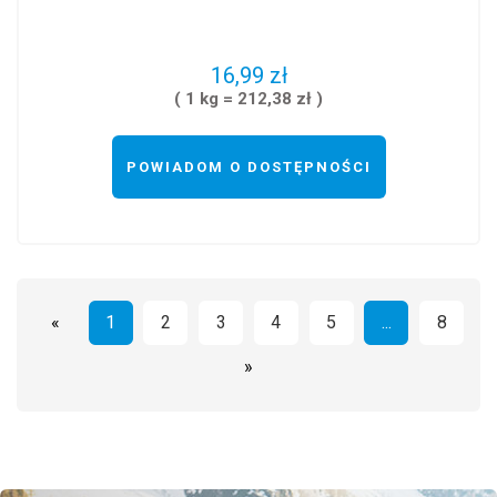
16,99 zł
( 1 kg = 212,38 zł )
POWIADOM O DOSTĘPNOŚCI
«
1
2
3
4
5
...
8
»