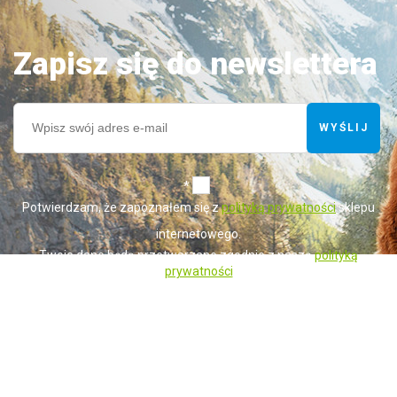
Zapisz się do newslettera
WYŚLIJ
*
Potwierdzam, że zapoznałem się z
polityką prywatności
sklepu
internetowego.
Twoje dane będą przetwarzane zgodnie z naszą
polityką
prywatności
Administratorem danych osobowych zbieranych za pośrednictwem sklepu
internetowego jest Sprzedawca WET-ART SPÓŁKA Z OGRANICZONĄ
ODPOWIEDZIALNOŚCIĄ z siedzibą w Gorzowie Wielkopolskim (adres
siedziby i adres do doręczeń: ul. Krótka 6, 66-400 Gorzów Wielkopolski).
Dane są lub mogą być przetwarzane w celach oraz na podstawach
wskazanych szczegółowo w polityce prywatności (np. realizacja umowy,
marketing bezpośredni). Polityka prywatności zawiera pełną informację na
temat przetwarzania danych przez administratora wraz z prawami
przysługującymi osobie, której dane dotyczą. Szybki kontakt z
administratorem: info@netfutter.pl lub tel.: +48 957 252 124, +48 519 818
617"