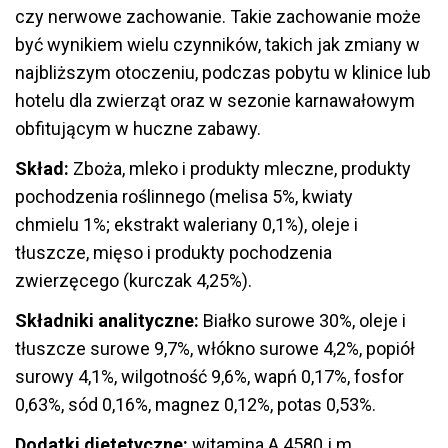
czy nerwowe zachowanie. Takie zachowanie może
być wynikiem wielu czynników, takich jak zmiany w
najbliższym otoczeniu, podczas pobytu w klinice lub
hotelu dla zwierząt oraz w sezonie karnawałowym
obfitującym w huczne zabawy.
Skład:
Zboża, mleko i produkty mleczne, produkty
pochodzenia roślinnego (melisa 5%, kwiaty
chmielu 1%; ekstrakt waleriany 0,1%), oleje i
tłuszcze, mięso i produkty pochodzenia
zwierzęcego (kurczak 4,25%).
Składniki analityczne:
Białko surowe 30%, oleje i
tłuszcze surowe 9,7%, włókno surowe 4,2%, popiół
surowy 4,1%, wilgotność 9,6%, wapń 0,17%, fosfor
0,63%, sód 0,16%, magnez 0,12%, potas 0,53%.
Dodatki dietetyczne:
witamina A 4580 j.m.,