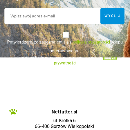
WYŚLIJ
*
Potwierdzam, że zapoznałem się z
polityką prywatności
sklepu
internetowego.
Twoje dane będą przetwarzane zgodnie z naszą
polityką
prywatności
Administratorem danych osobowych zbieranych za pośrednictwem sklepu
internetowego jest Sprzedawca WET-ART SPÓŁKA Z OGRANICZONĄ
ODPOWIEDZIALNOŚCIĄ z siedzibą w Gorzowie Wielkopolskim (adres
siedziby i adres do doręczeń: ul. Krótka 6, 66-400 Gorzów Wielkopolski).
Dane są lub mogą być przetwarzane w celach oraz na podstawach
wskazanych szczegółowo w polityce prywatności (np. realizacja umowy,
marketing bezpośredni). Polityka prywatności zawiera pełną informację na
temat przetwarzania danych przez administratora wraz z prawami
przysługującymi osobie, której dane dotyczą. Szybki kontakt z
administratorem: info@netfutter.pl lub tel.: +48 957 252 124, +48 519 818
617"
Netfutter.pl
ul. Krótka 6
66-400 Gorzów Wielkopolski