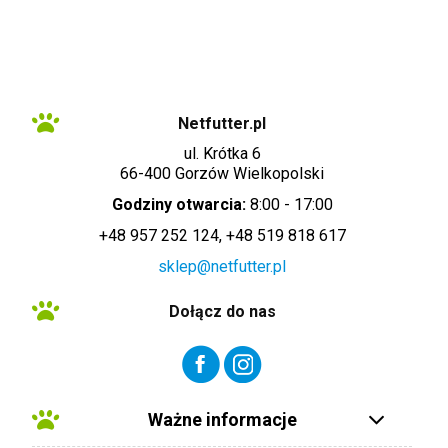
siedziby i adres do doręczeń: ul. Krótka 6, 66-400 Gorzów Wielkopolski).
Dane są lub mogą być przetwarzane w celach oraz na podstawach
wskazanych szczegółowo w polityce prywatności (np. realizacja umowy,
marketing bezpośredni). Polityka prywatności zawiera pełną informację na
temat przetwarzania danych przez administratora wraz z prawami
przysługującymi osobie, której dane dotyczą. Szybki kontakt z
administratorem: info@netfutter.pl lub tel.: +48 957 252 124, +48 519 818
617"
Netfutter.pl
ul. Krótka 6
66-400 Gorzów Wielkopolski
Godziny otwarcia:
8:00 - 17:00
+48 957 252 124, +48 519 818 617
sklep@netfutter.pl
Dołącz do nas
Ważne informacje