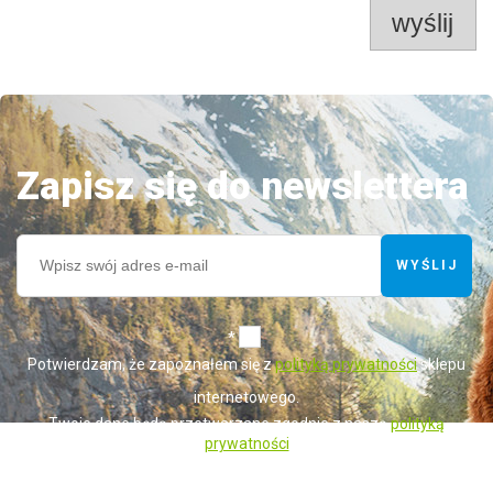
wyślij
Zapisz się do newslettera
WYŚLIJ
*
Potwierdzam, że zapoznałem się z
polityką prywatności
sklepu
internetowego.
Twoje dane będą przetwarzane zgodnie z naszą
polityką
prywatności
Administratorem danych osobowych zbieranych za pośrednictwem sklepu
internetowego jest Sprzedawca WET-ART SPÓŁKA Z OGRANICZONĄ
ODPOWIEDZIALNOŚCIĄ z siedzibą w Gorzowie Wielkopolskim (adres