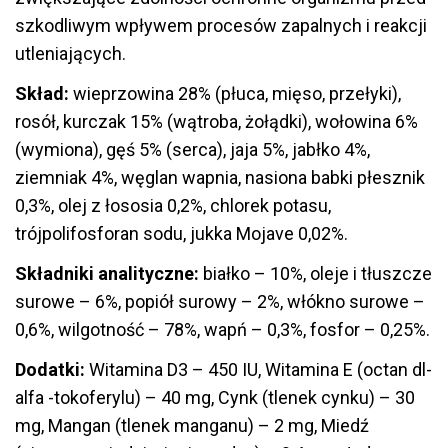
szkodliwym wpływem procesów zapalnych i reakcji
utleniających.
Skład:
wieprzowina 28% (płuca, mięso, przełyki),
rosół, kurczak 15% (wątroba, żołądki), wołowina 6%
(wymiona), gęś 5% (serca), jaja 5%, jabłko 4%,
ziemniak 4%, węglan wapnia, nasiona babki płesznik
0,3%, olej z łososia 0,2%, chlorek potasu,
trójpolifosforan sodu, jukka Mojave 0,02%.
Składniki analityczne:
białko – 10%, oleje i tłuszcze
surowe – 6%, popiół surowy – 2%, włókno surowe –
0,6%, wilgotność – 78%, wapń – 0,3%, fosfor – 0,25%.
Dodatki:
Witamina D3 – 450 IU, Witamina E (octan dl-
alfa -tokoferylu) – 40 mg, Cynk (tlenek cynku) – 30
mg, Mangan (tlenek manganu) – 2 mg, Miedź