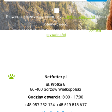
*
Potwierdzam, że zapoznałem się z
polityką prywatności
sklepu
internetowego.
Twoje dane będą przetwarzane zgodnie z naszą
polityką
prywatności
Administratorem danych osobowych zbieranych za pośrednictwem sklepu
internetowego jest Sprzedawca WET-ART SPÓŁKA Z OGRANICZONĄ
ODPOWIEDZIALNOŚCIĄ z siedzibą w Gorzowie Wielkopolskim (adres
siedziby i adres do doręczeń: ul. Krótka 6, 66-400 Gorzów Wielkopolski).
Dane są lub mogą być przetwarzane w celach oraz na podstawach
wskazanych szczegółowo w polityce prywatności (np. realizacja umowy,
marketing bezpośredni). Polityka prywatności zawiera pełną informację na
temat przetwarzania danych przez administratora wraz z prawami
przysługującymi osobie, której dane dotyczą. Szybki kontakt z
administratorem: info@netfutter.pl lub tel.: +48 957 252 124, +48 519 818
617"
Netfutter.pl
ul. Krótka 6
66-400 Gorzów Wielkopolski
Godziny otwarcia:
8:00 - 17:00
+48 957 252 124, +48 519 818 617