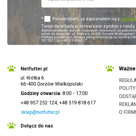
*
Potwierdzam, że zapoznałem się z
polityk
Twoje dane będą przetwarzane zgodnie z naszą
Administratorem danych osobowych zbieranych za pośredn
adres do doręczeń: ul. Krótka 6, 66-400 Gorzów Wielkopolsk
Polityka prywatności zawiera pełną informację na temat przet
957 252 124, +48 519 818 617"
Ważne 
Netfutter.pl
ul. Krótka 6
REGUL
66-400 Gorzów Wielkopolski
POLIT
Godziny otwarcia:
8:00 - 17:00
ODSTĄ
+48 957 252 124, +48 519 818 617
REKLA
sklep@netfutter.pl
O FIRM
Dołącz do nas