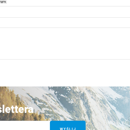
nim:
lettera
WYŚLIJ