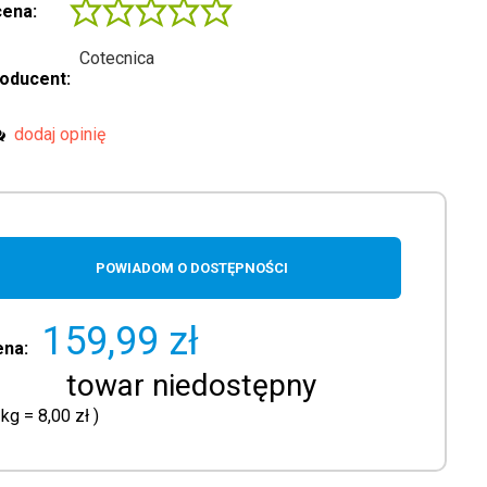
ena:
Cotecnica
oducent:
dodaj opinię
POWIADOM O DOSTĘPNOŚCI
159,99 zł
ena:
towar niedostępny
1
kg
=
8,00 zł
)