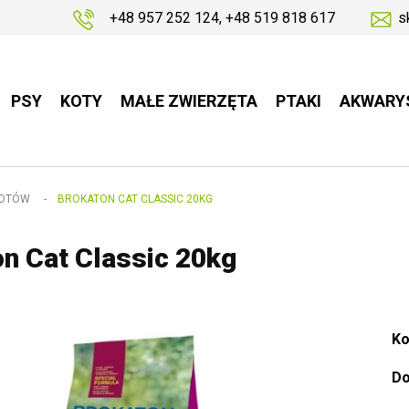
+48 957 252 124
,
+48 519 818 617
s
PSY
KOTY
MAŁE ZWIERZĘTA
PTAKI
AKWARY
KOTÓW
-
BROKATON CAT CLASSIC 20KG
n Cat Classic 20kg
Ko
Do