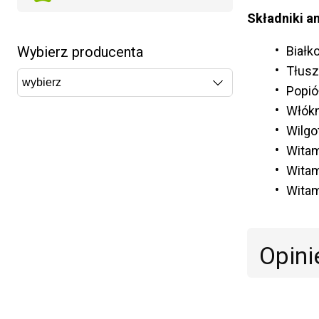
Składniki a
Wybierz producenta
Białk
Tłus
Popió
Włók
Wilgo
Witam
Witam
Witam
Opini