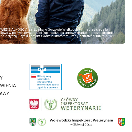
EDZIALNOŚCIĄ z siedzibą w Gorzowie Wielkopolskim (adres siedziby i
owo w polityce prywatności (np. realizacja umowy, marketing bezpośredni).
 dotyczą. Szybki kontakt z administratorem: info@netfutter.pl lub tel.: +48
Y
WIENIA
TAWY