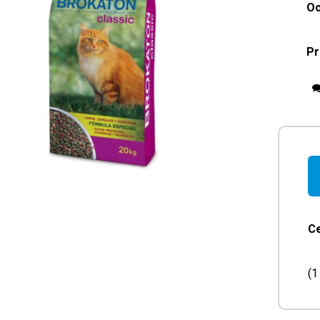
Oc
Pr
C
(