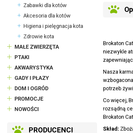
Zabawki dla kotów
Op
Akcesoria dla kotów
Higiena i pielęgnacja kota
Zdrowie kota
Brokaton Cat
MAŁE ZWIERZĘTA
niezwykle at
PTAKI
zapewniając
AKWARYSTYKA
Nasza karma 
GADY I PŁAZY
wzbogacona o
DOM I OGRÓD
potrzeb żywi
PROMOCJE
Co więcej, B
rozsądną cen
NOWOŚCI
Brokaton Cat
Skład:
Zboża
PRODUCENCI