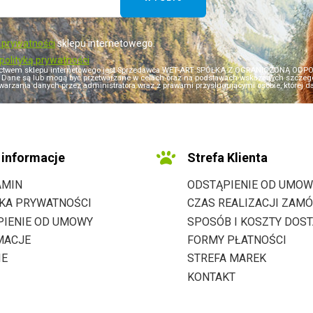
ą prywatności
sklepu internetowego.
polityką prywatności
ictwem sklepu internetowego jest Sprzedawca WET-ART SPÓŁKA Z OGRANICZONĄ ODPOWI
i). Dane są lub mogą być przetwarzane w celach oraz na podstawach wskazanych szczegół
warzania danych przez administratora wraz z prawami przysługującymi osobie, której dane
informacje
Strefa Klienta
AMIN
ODSTĄPIENIE OD UMOW
YKA PRYWATNOŚCI
CZAS REALIZACJI ZAMÓ
PIENIE OD UMOWY
SPOSÓB I KOSZTY DOS
MACJE
FORMY PŁATNOŚCI
IE
STREFA MAREK
KONTAKT