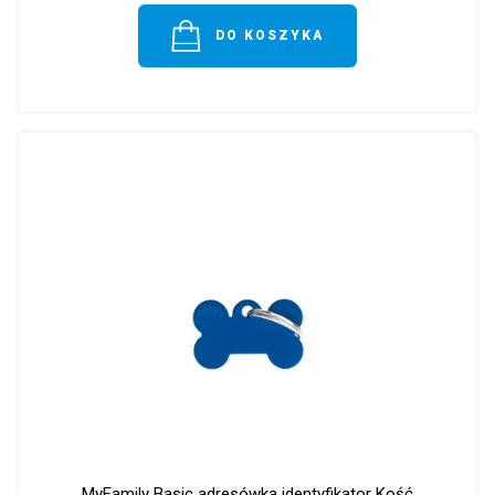
DO KOSZYKA
MyFamily Basic adresówka identyfikator Kość