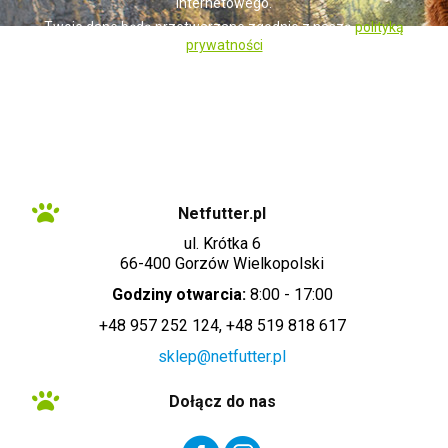
internetowego.
Twoje dane będą przetwarzane zgodnie z naszą
polityką
prywatności
Administratorem danych osobowych zbieranych za pośrednictwem sklepu
internetowego jest Sprzedawca WET-ART SPÓŁKA Z OGRANICZONĄ
ODPOWIEDZIALNOŚCIĄ z siedzibą w Gorzowie Wielkopolskim (adres
siedziby i adres do doręczeń: ul. Krótka 6, 66-400 Gorzów Wielkopolski).
Dane są lub mogą być przetwarzane w celach oraz na podstawach
wskazanych szczegółowo w polityce prywatności (np. realizacja umowy,
marketing bezpośredni). Polityka prywatności zawiera pełną informację na
temat przetwarzania danych przez administratora wraz z prawami
przysługującymi osobie, której dane dotyczą. Szybki kontakt z
administratorem: info@netfutter.pl lub tel.: +48 957 252 124, +48 519 818
617"
Netfutter.pl
ul. Krótka 6
66-400 Gorzów Wielkopolski
Godziny otwarcia:
8:00 - 17:00
+48 957 252 124, +48 519 818 617
sklep@netfutter.pl
Dołącz do nas