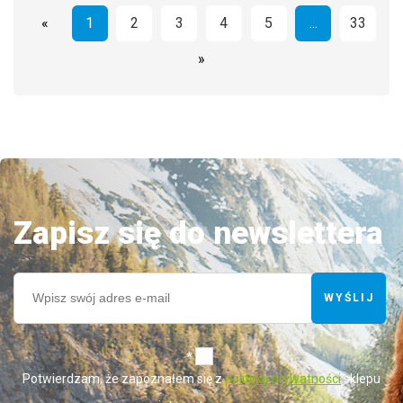
«
1
2
3
4
5
...
33
»
Zapisz się do newslettera
WYŚLIJ
*
Potwierdzam, że zapoznałem się z
polityką prywatności
sklepu