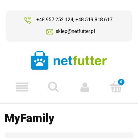
+48 957 252 124
,
+48 519 818 617
sklep@netfutter.pl
MyFamily