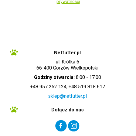
prywatności
Administratorem danych osobowych zbieranych za pośrednictwem sklepu
internetowego jest Sprzedawca WET-ART SPÓŁKA Z OGRANICZONĄ
ODPOWIEDZIALNOŚCIĄ z siedzibą w Gorzowie Wielkopolskim (adres
siedziby i adres do doręczeń: ul. Krótka 6, 66-400 Gorzów Wielkopolski).
Dane są lub mogą być przetwarzane w celach oraz na podstawach
wskazanych szczegółowo w polityce prywatności (np. realizacja umowy,
marketing bezpośredni). Polityka prywatności zawiera pełną informację na
temat przetwarzania danych przez administratora wraz z prawami
przysługującymi osobie, której dane dotyczą. Szybki kontakt z
administratorem: info@netfutter.pl lub tel.: +48 957 252 124, +48 519 818
617"
Netfutter.pl
ul. Krótka 6
66-400 Gorzów Wielkopolski
Godziny otwarcia:
8:00 - 17:00
+48 957 252 124, +48 519 818 617
sklep@netfutter.pl
Dołącz do nas