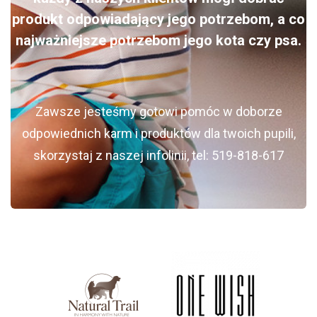
produkt odpowiadający jego potrzebom, a co
najważniejsze potrzebom jego kota czy psa.
Zawsze jesteśmy gotowi pomóc w doborze
odpowiednich karm i produktów dla twoich pupili,
skorzystaj z naszej infolinii, tel: 519-818-617