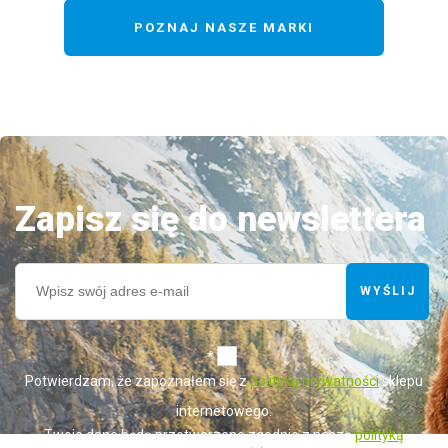
POZNAJ NASZE MARKI
Zapisz się do newslettera
WYŚLIJ
*
Potwierdzam, że zapoznałem się z
polityką prywatności
sklepu
internetowego.
Twoje dane będą przetwarzane zgodnie z naszą
polityką