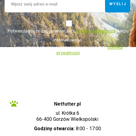
WYŚLIJ
*
Potwierdzam, że zapoznałem się z
polityką prywatności
sklepu
internetowego.
Twoje dane będą przetwarzane zgodnie z naszą
polityką
prywatności
Administratorem danych osobowych zbieranych za pośrednictwem sklepu
internetowego jest Sprzedawca WET-ART SPÓŁKA Z OGRANICZONĄ
ODPOWIEDZIALNOŚCIĄ z siedzibą w Gorzowie Wielkopolskim (adres
siedziby i adres do doręczeń: ul. Krótka 6, 66-400 Gorzów Wielkopolski).
Dane są lub mogą być przetwarzane w celach oraz na podstawach
wskazanych szczegółowo w polityce prywatności (np. realizacja umowy,
marketing bezpośredni). Polityka prywatności zawiera pełną informację na
temat przetwarzania danych przez administratora wraz z prawami
przysługującymi osobie, której dane dotyczą. Szybki kontakt z
administratorem: info@netfutter.pl lub tel.: +48 957 252 124, +48 519 818
617"
Netfutter.pl
ul. Krótka 6
66-400 Gorzów Wielkopolski
Godziny otwarcia:
8:00 - 17:00