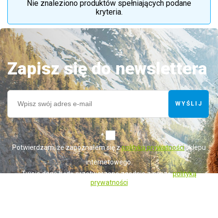
Nie znaleziono produktów spełniających podane
kryteria.
Zapisz się do newslettera
WYŚLIJ
*
Potwierdzam, że zapoznałem się z
polityką prywatności
sklepu
internetowego.
Twoje dane będą przetwarzane zgodnie z naszą
polityką
prywatności
Administratorem danych osobowych zbieranych za pośrednictwem sklepu
internetowego jest Sprzedawca WET-ART SPÓŁKA Z OGRANICZONĄ
ODPOWIEDZIALNOŚCIĄ z siedzibą w Gorzowie Wielkopolskim (adres
siedziby i adres do doręczeń: ul. Krótka 6, 66-400 Gorzów Wielkopolski).
Dane są lub mogą być przetwarzane w celach oraz na podstawach
wskazanych szczegółowo w polityce prywatności (np. realizacja umowy,