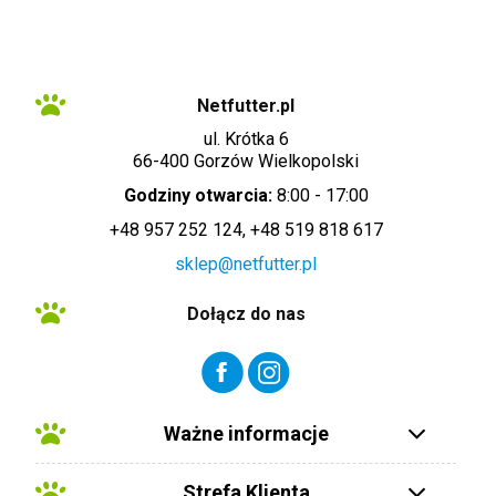
marketing bezpośredni). Polityka prywatności zawiera pełną informację na
temat przetwarzania danych przez administratora wraz z prawami
przysługującymi osobie, której dane dotyczą. Szybki kontakt z
administratorem: info@netfutter.pl lub tel.: +48 957 252 124, +48 519 818
617"
Netfutter.pl
ul. Krótka 6
66-400 Gorzów Wielkopolski
Godziny otwarcia:
8:00 - 17:00
+48 957 252 124, +48 519 818 617
sklep@netfutter.pl
Dołącz do nas
Ważne informacje
Strefa Klienta