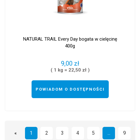
NATURAL TRAIL Every Day bogata w cielęcinę
400g
9,00 zł
( 1 kg = 22,50 zł )
POWIADOM O DOSTĘPNOŚCI
«
1
2
3
4
5
...
9