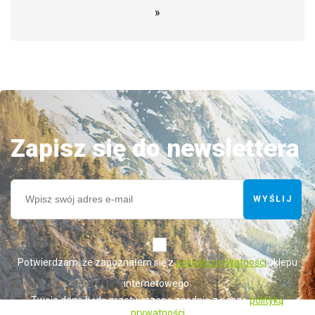
»
Zapisz się do newslettera
WYŚLIJ
*
Potwierdzam, że zapoznałem się z
polityką prywatności
sklepu
internetowego.
Twoje dane będą przetwarzane zgodnie z naszą
polityką
prywatności