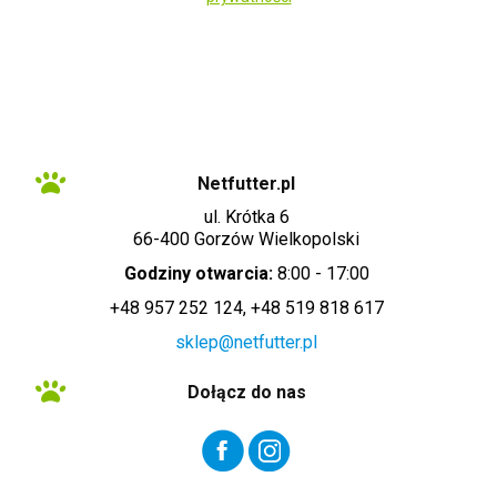
Administratorem danych osobowych zbieranych za pośrednictwem sklepu
internetowego jest Sprzedawca WET-ART SPÓŁKA Z OGRANICZONĄ
ODPOWIEDZIALNOŚCIĄ z siedzibą w Gorzowie Wielkopolskim (adres
siedziby i adres do doręczeń: ul. Krótka 6, 66-400 Gorzów Wielkopolski).
Dane są lub mogą być przetwarzane w celach oraz na podstawach
wskazanych szczegółowo w polityce prywatności (np. realizacja umowy,
marketing bezpośredni). Polityka prywatności zawiera pełną informację na
temat przetwarzania danych przez administratora wraz z prawami
przysługującymi osobie, której dane dotyczą. Szybki kontakt z
administratorem: info@netfutter.pl lub tel.: +48 957 252 124, +48 519 818
617"
Netfutter.pl
ul. Krótka 6
66-400 Gorzów Wielkopolski
Godziny otwarcia:
8:00 - 17:00
+48 957 252 124, +48 519 818 617
sklep@netfutter.pl
Dołącz do nas